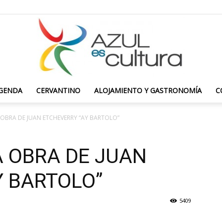
GENDA
CERVANTINO
ALOJAMIENTO Y GASTRONOMÍA
C
Azul
A OBRA DE JUAN ETCHEVERRY “AY BARTOLO”
A OBRA DE JUAN
es
Y BARTOLO”
5409