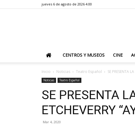
jueves 6 de agosto de 2026 4.00
CENTROS Y MUSEOS
CINE
A
Inicio
Noticias
Teatro Español
SE PRESENTA L
Noticias
Teatro Español
SE PRESENTA L
ETCHEVERRY “A
Mar 4, 2020