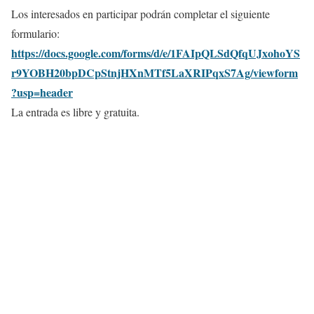
Los interesados en participar podrán completar el siguiente
formulario:
https://docs.google.com/forms/d/e/1FAIpQLSdQfqUJxohoYS
r9YOBH20bpDCpStnjHXnMTf5LaXRIPqxS7Ag/viewform
?usp=header
La entrada es libre y gratuita.