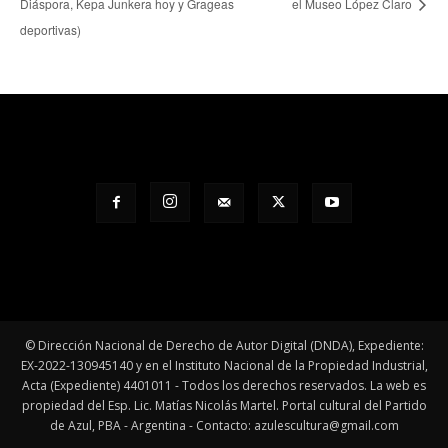
Diáspora, Kepa Junkera hoy y Grageas
el Museo López Claro
deportivas)
© Dirección Nacional de Derecho de Autor Digital (DNDA), Expediente:
EX-2022-130945140 y en el Instituto Nacional de la Propiedad Industrial,
Acta (Expediente) 4401011 - Todos los derechos reservados. La web es
propiedad del Esp. Lic. Matías Nicolás Martel. Portal cultural del Partido
de Azul, PBA - Argentina - Contacto: azulescultura@gmail.com