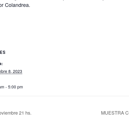
or Colandrea.
ES
a:
mbre 8, 2023
am - 5:00 pm
oviembre 21 hs.
MUESTRA CO