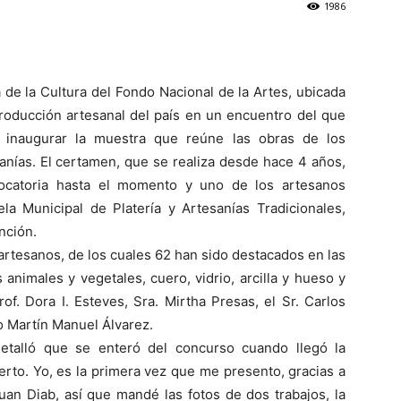
1986
Cultura
 de la Cultura del Fondo Nacional de la Artes, ubicada
producción artesanal del país en un encuentro del que
 inaugurar la muestra que reúne las obras de los
nías. El certamen, que se realiza desde hace 4 años,
ocatoria hasta el momento y uno de los artesanos
la Municipal de Platería y Artesanías Tradicionales,
nción.
artesanos, de los cuales 62 han sido destacados en las
 animales y vegetales, cuero, vidrio, arcilla y hueso y
f. Dora I. Esteves, Sra. Mirtha Presas, el Sr. Carlos
no Martín Manuel Álvarez.
detalló que se enteró del concurso cuando llegó la
ierto. Yo, es la primera vez que me presento, gracias a
an Diab, así que mandé las fotos de dos trabajos, la