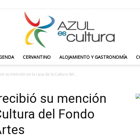
GENDA
CERVANTINO
ALOJAMIENTO Y GASTRONOMÍA
C
Azul
bió su mención en la casa de la Cultura del...
 recibió su mención
es
Cultura del Fondo
Artes